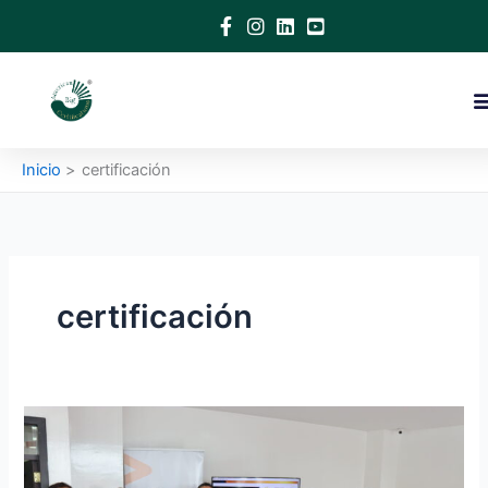
Ir
al
contenido
Inicio
certificación
certificación
American
Big
Certifications