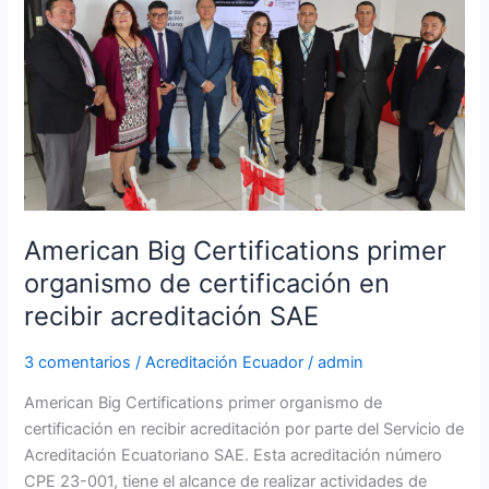
primer
organismo
de
certificación
en
recibir
acreditación
SAE
American Big Certifications primer
organismo de certificación en
recibir acreditación SAE
3 comentarios
/
Acreditación Ecuador
/
admin
American Big Certifications primer organismo de
certificación en recibir acreditación por parte del Servicio de
Acreditación Ecuatoriano SAE. Esta acreditación número
CPE 23-001, tiene el alcance de realizar actividades de