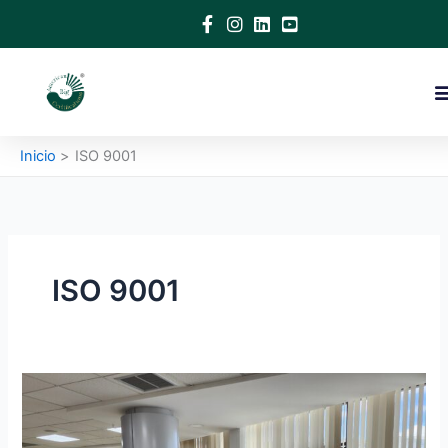
Ir
al
contenido
Inicio
ISO 9001
ISO 9001
American
Big
Certifications