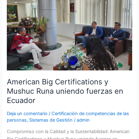
y
Mushuc
Runa
uniendo
fuerzas
en
Ecuador
American Big Certifications y
Mushuc Runa uniendo fuerzas en
Ecuador
Deja un comentario
/
Certificación de competencias de las
personas
,
Sistemas de Gestión
/
admin
Compromiso con la Calidad y la Sustentabilidad: American