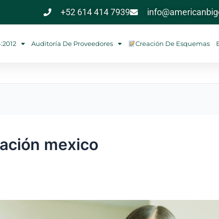
+52 614 414 7939
info@americanbigc
4:2012
Auditoría De Proveedores
Creación De Esquemas
cación mexico