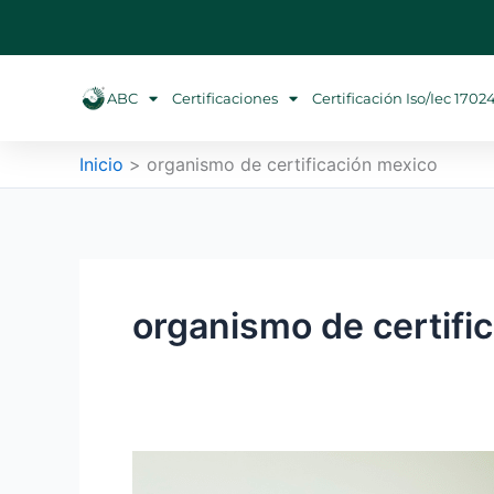
Ir
al
contenido
ABC
Certificaciones
Certificación Iso/iec 1702
Inicio
organismo de certificación mexico
organismo de certifi
¿Qué
es