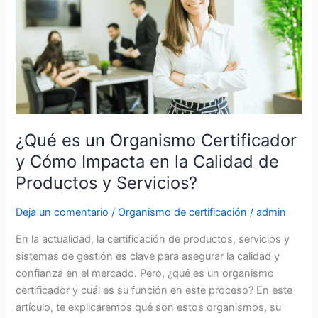
un
Organismo
Certificador
y
Cómo
Impacta
en
la
¿Qué es un Organismo Certificador
Calidad
y Cómo Impacta en la Calidad de
de
Productos
Productos y Servicios?
y
Servicios?
Deja un comentario
/
Organismo de certificación
/
admin
En la actualidad, la certificación de productos, servicios y
sistemas de gestión es clave para asegurar la calidad y
confianza en el mercado. Pero, ¿qué es un organismo
certificador y cuál es su función en este proceso? En este
artículo, te explicaremos qué son estos organismos, su