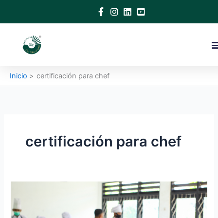
Ir
al
contenido
Inicio
certificación para chef
certificación para chef
Asegura
tu
éxito