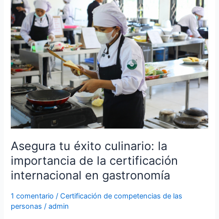
culinario:
la
importancia
de
la
certificación
internacional
en
gastronomía
Asegura tu éxito culinario: la
importancia de la certificación
internacional en gastronomía
1 comentario
/
Certificación de competencias de las
personas
/
admin