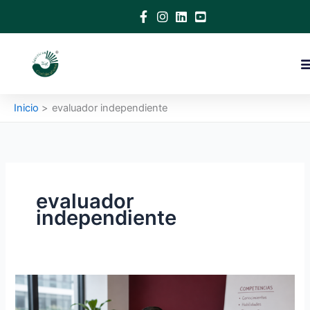
Ir
al
contenido
Inicio
evaluador independiente
evaluador
independiente
Certificación
de