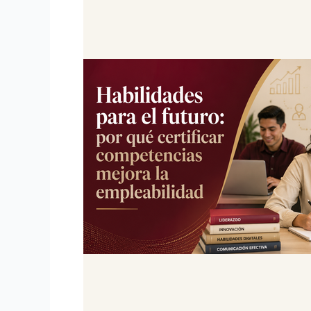
para
el
futuro:
por
qué
certificar
competencias
mejora
la
empleabilidad