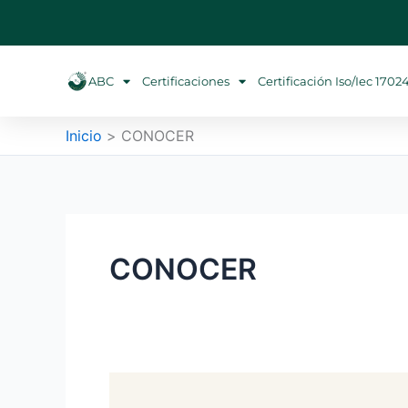
Ir
al
contenido
ABC
Certificaciones
Certificación Iso/iec 1702
Inicio
CONOCER
CONOCER
Modelo
híbrido