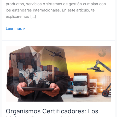
productos, servicios o sistemas de gestión cumplan con
los estándares internacionales. En este artículo, te
explicaremos […]
Leer más »
Organismos
Certificadores:
Los
Mejores
Recomendados
para
Asegurar
la
Calidad
Organismos Certificadores: Los