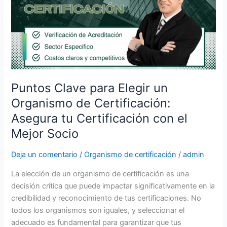
Elegir
un
Organismo
de
Certificación:
Asegura
tu
Puntos Clave para Elegir un
Certificación
Organismo de Certificación:
con
el
Asegura tu Certificación con el
Mejor
Mejor Socio
Socio
Deja un comentario
/
Organismo de certificación
/
admin
La elección de un organismo de certificación es una
decisión crítica que puede impactar significativamente en la
credibilidad y reconocimiento de tus certificaciones. No
todos los organismos son iguales, y seleccionar el
adecuado es fundamental para garantizar que tus