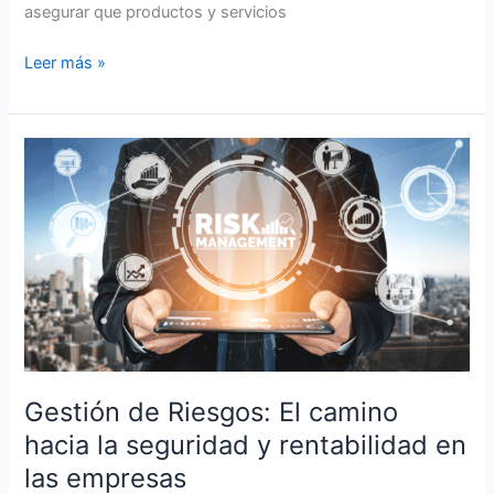
asegurar que productos y servicios
Leer más »
Gestión
de
Riesgos:
El
camino
hacia
la
seguridad
y
rentabilidad
Gestión de Riesgos: El camino
en
hacia la seguridad y rentabilidad en
las
empresas
las empresas