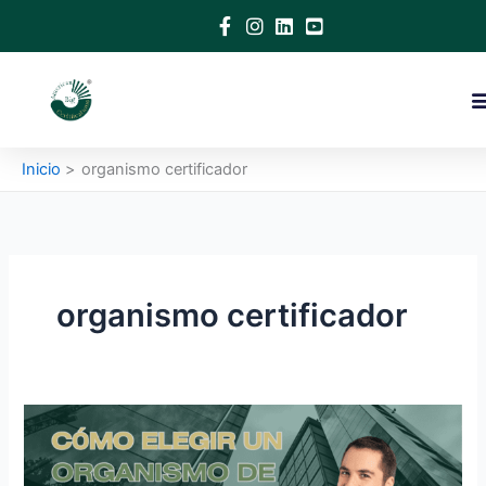
Ir
al
contenido
Inicio
organismo certificador
organismo certificador
Puntos
Clave
para